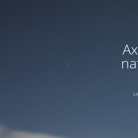
Ax
na
Le