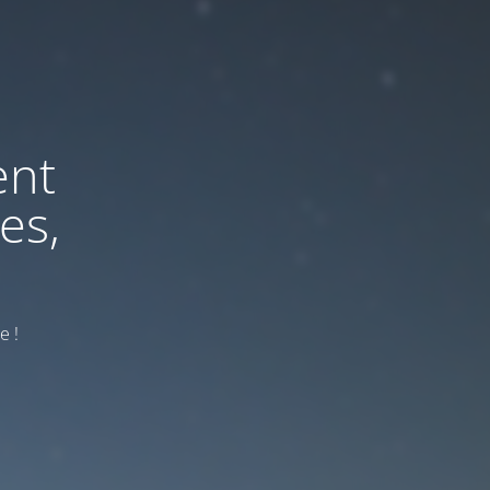
ent
es,
e !