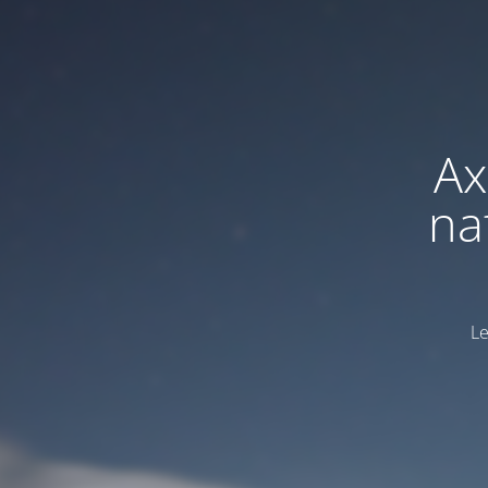
Ax
na
Le