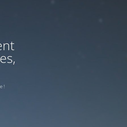
ent
es,
e !