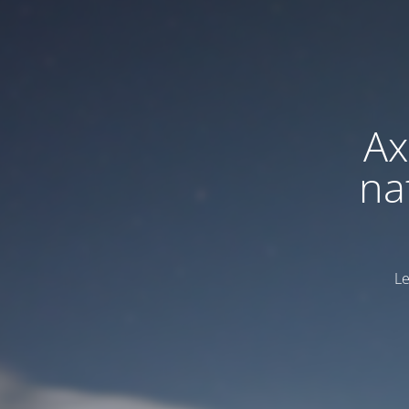
Ax
na
Le