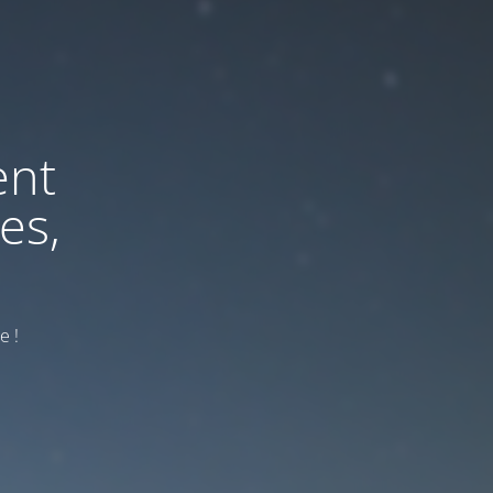
ent
es,
e !