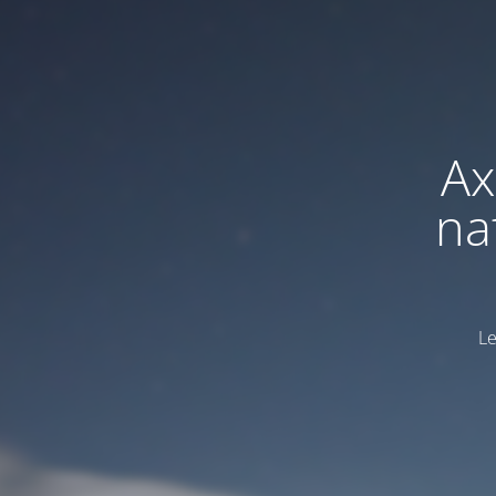
Ax
na
Le