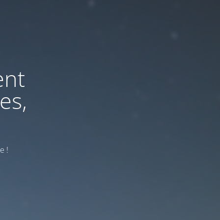
ent
es,
e !