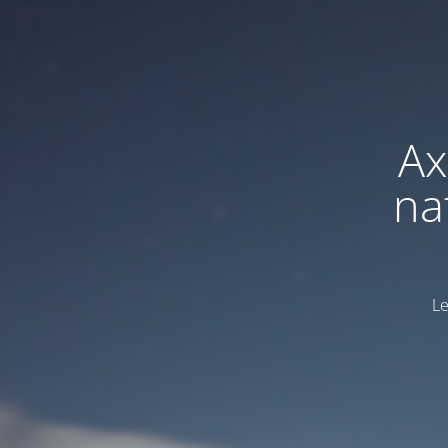
Ax
na
Le