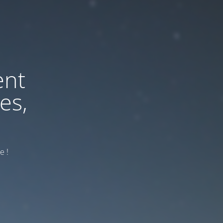
ent
es,
e !